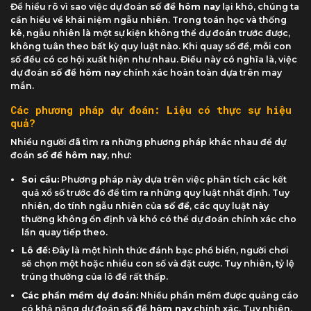
Để hiểu rõ vì sao việc dự đoán
số đề hôm nay
lại khó, chúng ta
cần hiểu về khái niệm ngẫu nhiên. Trong toán học và thống
kê, ngẫu nhiên là một sự kiện không thể dự đoán trước được,
không tuân theo bất kỳ quy luật nào. Khi quay số đề, mỗi con
số đều có cơ hội xuất hiện như nhau. Điều này có nghĩa là, việc
dự đoán
số đề hôm nay
chính xác hoàn toàn dựa trên may
mắn.
Các phương pháp dự đoán: Liệu có thực sự hiệu
quả?
Nhiều người đã tìm ra những phương pháp khác nhau để dự
đoán
số đề hôm nay
, như:
Soi cầu:
Phương pháp này dựa trên việc phân tích các kết
quả xổ số trước đó để tìm ra những quy luật nhất định. Tuy
nhiên, do tính ngẫu nhiên của
số đề
, các quy luật này
thường không ổn định và khó có thể dự đoán chính xác cho
lần quay tiếp theo.
Lô đề:
Đây là một hình thức đánh bạc phổ biến, người chơi
sẽ chọn một hoặc nhiều con số và đặt cược. Tuy nhiên, tỷ lệ
trúng thưởng của lô đề rất thấp.
Các phần mềm dự đoán:
Nhiều phần mềm được quảng cáo
có khả năng dự đoán
số đề hôm nay
chính xác. Tuy nhiên,