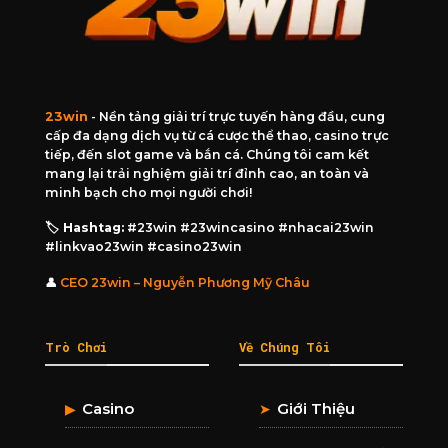
23win
- Nền tảng giải trí trực tuyến hàng đầu, cung
cấp đa dạng dịch vụ từ cá cược thể thao, casino trực
tiếp, đến slot game và bắn cá. Chúng tôi cam kết
mang lại trải nghiệm giải trí đỉnh cao, an toàn và
minh bạch cho mọi người chơi!
🏷️ Hashtag:
#23win #23wincasino #nhacai23win
#linkvao23win #casino23win
👤
CEO 23win – Nguyễn Phương Mỹ Châu
Trò Chơi
Về Chúng Tôi
Casino
Giới Thiệu
▶
➤