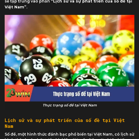
sẽ tập trung vào phần
“Lịch sử và sự phát triển của số đề tại
Việt Nam”
.
Thực trạng số đề tại Việt Nam
Lịch sử và sự phát triển của số đề tại Việt
Nam
Số đề, một hình thức đánh bạc phổ biến tại Việt Nam, có lịch sử