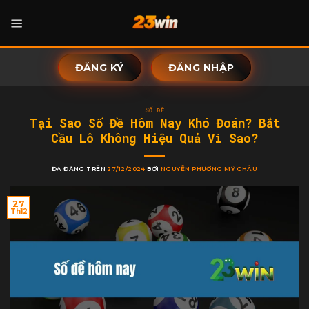
Chuyển
đến
nội
dung
ĐĂNG KÝ
ĐĂNG NHẬP
SỐ ĐỀ
Tại Sao Số Đề Hôm Nay Khó Đoán? Bắt
Cầu Lô Không Hiệu Quả Vì Sao?
ĐÃ ĐĂNG TRÊN
27/12/2024
BỞI
NGUYỄN PHƯƠNG MỸ CHÂU
27
Th12