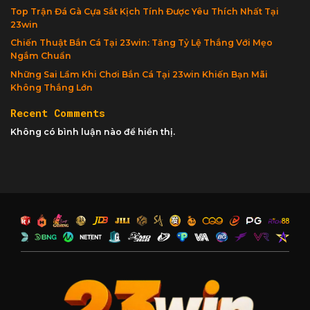
Top Trận Đá Gà Cựa Sắt Kịch Tính Được Yêu Thích Nhất Tại
23win
Chiến Thuật Bắn Cá Tại 23win: Tăng Tỷ Lệ Thắng Với Mẹo
Ngắm Chuẩn
Những Sai Lầm Khi Chơi Bắn Cá Tại 23win Khiến Bạn Mãi
Không Thắng Lớn
Recent Comments
Không có bình luận nào để hiển thị.