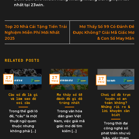
nhất tại 23win.
Top 20 Nhà Cái Tặng Tiền Trải
Mơ Thấy Số 99 Có Đánh Đề
Nghiệm Miễn Phí Mới Nhất
Được Không? Giải Mã Giấc Mơ
2025
& Con Số May Mắn
RELATED POSTS
27
27
27
Th12
Th12
Th12
Cầu số đề là gì
Mơ thấy số 68
Chơi số đề trực
và làm sao để
đánh đề gì dễ
tuyến có an
soi cầu
trúng nhất
toàn không?
Những rủi ro &
lời khuyên cần
Trong thế giới lô
Trong văn hóa
biết
đề, “cầu” là một
dân gian Việt
thuật ngữ quen
Nam, việc giải mã
Trong thời đại
thuộc nhưng
giấc mơ để tìm
công nghệ số
không phải [...]
kiếm [...]
phát triển như vũ
bão, việc tham