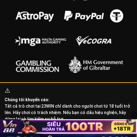
⚠️
Chúng tôi khuyến cáo:
Tất cả trò chơi tại 23WIN chỉ dành cho người chơi từ 18 tuổi trở
lên. Hãy chơi có trách nhiệm. Nếu bạn có dấu hiệu nghiện, hãy
dừng lại và tìm kiếm sự hỗ trợ.