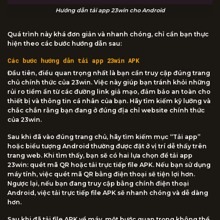
Hướng dẫn tải app 23win cho Android
Quá trình này khá đơn giản và nhanh chóng, chỉ cần bạn thực
hiện theo các bước hướng dẫn sau:
Các bước hướng dẫn tải app 23win APK
Đầu tiên, điều quan trọng nhất là bạn cần truy cập đúng trang
chủ chính thức của 23win. Việc này giúp bạn tránh khỏi những
rủi ro tiềm ẩn từ các đường link giả mạo, đảm bảo an toàn cho
thiết bị và thông tin cá nhân của bạn. Hãy tìm kiếm kỹ lưỡng và
chắc chắn rằng bạn đang ở đúng địa chỉ website chính thức
của 23win.
Sau khi đã vào đúng trang chủ, hãy tìm kiếm mục “Tải app”
hoặc biểu tượng Android thường được đặt ở vị trí dễ thấy trên
trang web. Khi tìm thấy, bạn sẽ có hai lựa chọn để tải app
23win: quét mã QR hoặc tải trực tiếp file APK. Nếu bạn sử dụng
máy tính, việc quét mã QR bằng điện thoại sẽ tiện lợi hơn.
Ngược lại, nếu bạn đang truy cập bằng chính điện thoại
Android, việc tải trực tiếp file APK sẽ nhanh chóng và dễ dàng
hơn.
Sau khi đã tải file APK về máy, một bước quan trọng không thể