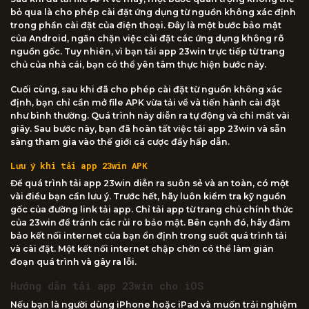
bỏ qua là cho phép cài đặt ứng dụng từ nguồn không xác định
trong phần cài đặt của điện thoại. Đây là một bước bảo mật
của Android, ngăn chặn việc cài đặt các ứng dụng không rõ
nguồn gốc. Tuy nhiên, vì bạn tải app 23win trực tiếp từ trang
chủ của nhà cái, bạn có thể yên tâm thực hiện bước này.
Cuối cùng, sau khi đã cho phép cài đặt từ nguồn không xác
định, bạn chỉ cần mở file APK vừa tải về và tiến hành cài đặt
như bình thường. Quá trình này diễn ra tự động và chỉ mất vài
giây. Sau bước này, bạn đã hoàn tất việc tải app 23win và sẵn
sàng tham gia vào thế giới cá cược đầy hấp dẫn.
Lưu ý khi tải app 23win APK
Để quá trình tải app 23win diễn ra suôn sẻ và an toàn, có một
vài điều bạn cần lưu ý. Trước hết, hãy luôn kiểm tra kỹ nguồn
gốc của đường link tải app. Chỉ tải app từ trang chủ chính thức
của 23win để tránh các rủi ro bảo mật. Bên cạnh đó, hãy đảm
bảo kết nối internet của bạn ổn định trong suốt quá trình tải
và cài đặt. Một kết nối internet chập chờn có thể làm gián
đoạn quá trình và gây ra lỗi.
Hướng dẫn tải app 23win cho iOS
Nếu bạn là người dùng iPhone hoặc iPad và muốn trải nghiệm