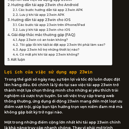
Hướng dẫn tải app 23win cho Android
Các bước hướng dẫn tải app 23win APK
Lưu ý khi tải app 23win APK
Hướng dẫn tải app 23win cho iOS
Các bước tải app 23win trên iPhone/iPad
Lưu ý khi tải app 23win cho iOS
Giải đáp thắc mắc thường gặp (FAQ)
App 23win có an toàn không?
Tôi gặp lỗi khi tải/cài đặt app 23win thì phải làm sao?
App 23win hỗ trợ những thiết bị nào?
Có mất phí khi tải app 23win không?
Kết luận
Lợi ích của việc sử dụng app 23win
Trong thế giới số ngày nay, sự tiện lợi và tốc độ luôn được đặt
lên hàng đầu. Đó chính là lý do tại sao việc tải app 23win trở
thành một lựa chọn thông minh cho những ai yêu thích trải
nghiệm cá cược trực tuyến. So với việc truy cập trang web
thông thường, ứng dụng di động 23win mang đến một loạt ưu
điểm vượt trội, giúp bạn tận hưởng trọn vẹn niềm đam mê mà
không gặp bất kỳ trở ngại nào.
Một trong những điểm cộng lớn nhất khi tải app 23win chính
là khả năng truy cập nhanh chóng. Thay vì phải mở trình