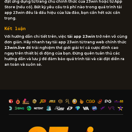
đặt ứng dụng từ trang chủ chính thức của 23win hoặc từ App
Store (nếu có). Bất kỳ yêu cầu trả phí nào trong quá trình tải
app 23win đều là dấu hiệu của lừa đảo, bạn cần hết sức cẩn
trọng.
Kết luận
Với hướng dẫn chi tiết trên, việc
tải app 23win
trở nên vô cùng
đơn giản. Hãy nhanh tay tải app 23win từ trang web chính thức
23win.live
để trải nghiệm thế giới giải trí cá cược đỉnh cao
ngay trên thiết bị di động của bạn. Đừng quên tuân thủ các
hướng dẫn và lưu ý để đảm bảo quá trình tải và cài đặt diễn ra
an toàn và suôn sẻ.