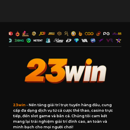
23win
- Nền tảng giải trí trực tuyến hàng đầu, cung
cấp đa dạng dịch vụ từ cá cược thể thao, casino trực
tiếp, đến slot game và bắn cá. Chúng tôi cam kết
mang lại trải nghiệm giải trí đỉnh cao, an toàn và
minh bạch cho mọi người chơi!