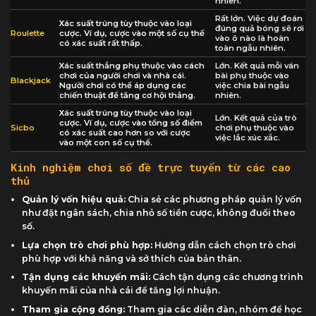
nhiên.
Rất lớn. Việc dự đoán
Xác suất trúng tùy thuộc vào loại
đúng quả bóng sẽ rơi
Roulette
cược. Ví dụ, cược vào một số cụ thể
vào ô nào là hoàn
có xác suất rất thấp.
toàn ngẫu nhiên.
Xác suất thắng phụ thuộc vào cách
Lớn. Kết quả mỗi ván
chơi của người chơi và nhà cái.
bài phụ thuộc vào
Blackjack
Người chơi có thể áp dụng các
việc chia bài ngẫu
chiến thuật để tăng cơ hội thắng.
nhiên.
Xác suất trúng tùy thuộc vào loại
Lớn. Kết quả của trò
cược. Ví dụ, cược vào tổng số điểm
Sicbo
chơi phụ thuộc vào
có xác suất cao hơn so với cược
việc lắc xúc xắc.
vào một con số cụ thể.
Kinh nghiệm chơi số đề trực tuyến từ các cao
thủ
Quản lý vốn hiệu quả:
Chia sẻ các phương pháp quản lý vốn
như đặt ngân sách, chia nhỏ số tiền cược, không đuổi theo
số.
Lựa chọn trò chơi phù hợp:
Hướng dẫn cách chọn trò chơi
phù hợp với khả năng và sở thích của bản thân.
Tận dụng các khuyến mãi:
Cách tận dụng các chương trình
khuyến mãi của nhà cái để tăng lợi nhuận.
Tham gia cộng đồng:
Tham gia các diễn đàn, nhóm để học