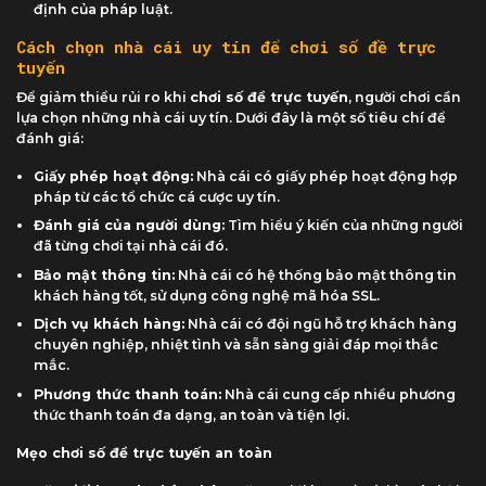
định của pháp luật.
Cách chọn nhà cái uy tín để chơi số đề trực
tuyến
Để giảm thiểu rủi ro khi
chơi số đề trực tuyến
, người chơi cần
lựa chọn những nhà cái uy tín. Dưới đây là một số tiêu chí để
đánh giá:
Giấy phép hoạt động:
Nhà cái có giấy phép hoạt động hợp
pháp từ các tổ chức cá cược uy tín.
Đánh giá của người dùng:
Tìm hiểu ý kiến của những người
đã từng chơi tại nhà cái đó.
Bảo mật thông tin:
Nhà cái có hệ thống bảo mật thông tin
khách hàng tốt, sử dụng công nghệ mã hóa SSL.
Dịch vụ khách hàng:
Nhà cái có đội ngũ hỗ trợ khách hàng
chuyên nghiệp, nhiệt tình và sẵn sàng giải đáp mọi thắc
mắc.
Phương thức thanh toán:
Nhà cái cung cấp nhiều phương
thức thanh toán đa dạng, an toàn và tiện lợi.
Mẹo chơi số đề trực tuyến an toàn