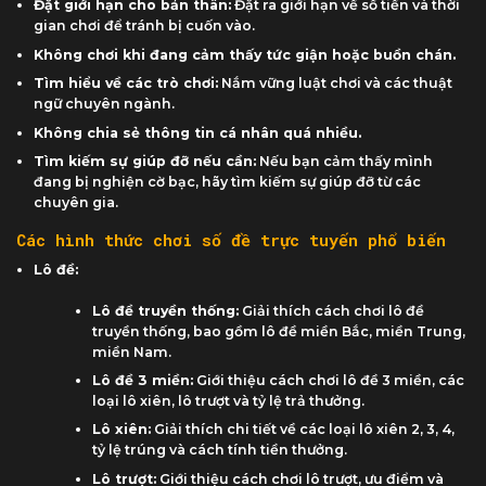
Đặt giới hạn cho bản thân:
Đặt ra giới hạn về số tiền và thời
gian chơi để tránh bị cuốn vào.
Không chơi khi đang cảm thấy tức giận hoặc buồn chán.
Tìm hiểu về các trò chơi:
Nắm vững luật chơi và các thuật
ngữ chuyên ngành.
Không chia sẻ thông tin cá nhân quá nhiều.
Tìm kiếm sự giúp đỡ nếu cần:
Nếu bạn cảm thấy mình
đang bị nghiện cờ bạc, hãy tìm kiếm sự giúp đỡ từ các
chuyên gia.
Các hình thức chơi số đề trực tuyến phổ biến
Lô đề:
Lô đề truyền thống:
Giải thích cách chơi lô đề
truyền thống, bao gồm lô đề miền Bắc, miền Trung,
miền Nam.
Lô đề 3 miền:
Giới thiệu cách chơi lô đề 3 miền, các
loại lô xiên, lô trượt và tỷ lệ trả thưởng.
Lô xiên:
Giải thích chi tiết về các loại lô xiên 2, 3, 4,
tỷ lệ trúng và cách tính tiền thưởng.
Lô trượt:
Giới thiệu cách chơi lô trượt, ưu điểm và