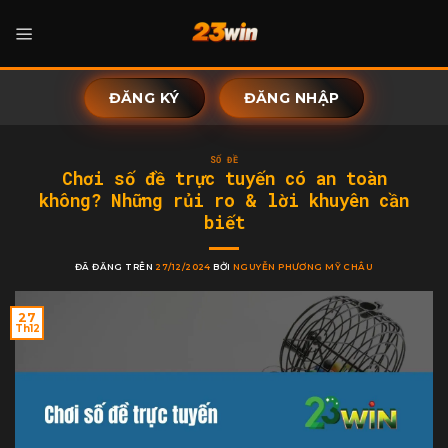
Chuyển
đến
nội
dung
ĐĂNG KÝ
ĐĂNG NHẬP
SỐ ĐỀ
Chơi số đề trực tuyến có an toàn
không? Những rủi ro & lời khuyên cần
biết
ĐÃ ĐĂNG TRÊN
27/12/2024
BỞI
NGUYỄN PHƯƠNG MỸ CHÂU
27
Th12