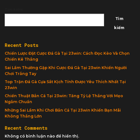
Tìm kiếm
Tìm
kiếm
Recent Posts
Chiến Lược Đặt Cược Đá Gà Tại 23win: Cách Đọc Kèo Và Chọn
Chiến Kê Thắng
Sai Lầm Thường Gặp Khi Cược Đá Gà Tại 23win Khiến Người
Chơi Trắng Tay
Top Trận Đá Gà Cựa Sắt Kịch Tính Được Yêu Thích Nhất Tại
23win
Chiến Thuật Bắn Cá Tại 23win: Tăng Tỷ Lệ Thắng Với Mẹo
Ngắm Chuẩn
Những Sai Lầm Khi Chơi Bắn Cá Tại 23win Khiến Bạn Mãi
Không Thắng Lớn
Recent Comments
Không có bình luận nào để hiển thị.