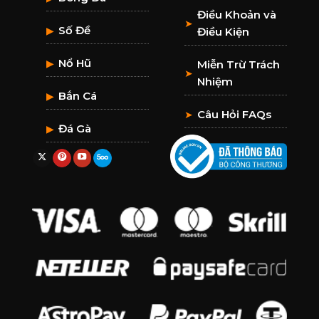
Điều Khoản và
➤
Số Đề
▶
Điều Kiện
Nổ Hũ
▶
Miễn Trừ Trách
➤
Nhiệm
Bắn Cá
▶
Câu Hỏi FAQs
➤
Đá Gà
▶