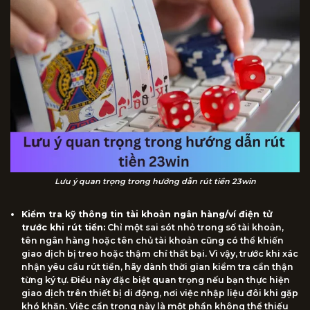
Lưu ý quan trọng trong hướng dẫn rút tiền 23win
Kiểm tra kỹ thông tin tài khoản ngân hàng/ví điện tử
trước khi rút tiền:
Chỉ một sai sót nhỏ trong số tài khoản,
tên ngân hàng hoặc tên chủ tài khoản cũng có thể khiến
giao dịch bị treo hoặc thậm chí thất bại. Vì vậy, trước khi xác
nhận yêu cầu rút tiền, hãy dành thời gian kiểm tra cẩn thận
từng ký tự. Điều này đặc biệt quan trọng nếu bạn thực hiện
giao dịch trên thiết bị di động, nơi việc nhập liệu đôi khi gặp
khó khăn. Việc cẩn trọng này là một phần không thể thiếu