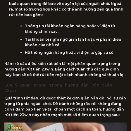
bước quan trọng để bảo vệ quyền lợi của người chơi. Ngoài
ra, một số trường hợp khác có thể ảnh hưởng đến quá trình
rút tiền bao gồm:
Thông tin tài khoản ngân hàng hoặc ví điện tử
không chính xác.
Tài khoản bị nghi ngờ gian lận hoặc vi phạm điều
khoản của nhà cái.
Hệ thống ngân hàng hoặc ví điện tử gặp sự cố.
Nắm rõ các điều kiện rút tiền là một phần quan trọng trong
hướng dẫn rút tiền 23win. Bằng cách tuân thủ các quy định
này, bạn sẽ có thể rút tiền một cách nhanh chóng và thuận lợi.
Lưu ý quan trọng trong hướng dẫn rút tiền
23win
Quá trình rút tiền, dù được thiết kế đơn giản, vẫn đòi hỏi sự cẩn
trọng từ phía người chơi. Để tránh những rắc rối không đáng
có và đảm bảo tiền về tài khoản một cách an toàn, hướng dẫn
rút tiền 23win này nhấn mạnh một số điểm quan trọng sau: