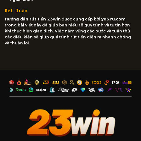
Kết luận
Hướng dẫn rút tiền 23win
được cung cấp bởi
ye6.ru.com
trong bài viết này đã giúp bạn hiểu rõ quy trình và tự tin hơn
khi thực hiện giao dịch. Việc nắm vững các bước và tuân thủ
các điều kiện sẽ giúp quá trình rút tiền diễn ra nhanh chóng
và thuận lợi.