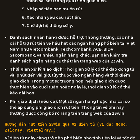
tránh sai sót trong quá trình giao dịch.
Nhập số tiền bạn muốn rút.
Xác nhận yêu cầu rút tiền.
Chờ đợi hệ thống xử lý.
Danh sách ngân hàng được hỗ trợ:
Thông thường, các nhà
cái hỗ trợ rút tiền về hầu hết các ngân hàng phổ biến tại Việt
Nam như Vietcombank, Techcombank, ACB, BIDV,
Sacombank, và nhiều ngân hàng khác. Bạn nên kiểm tra
danh sách ngân hàng cụ thể trên trang web của 23win.
Thời gian xử lý giao dịch:
Thời gian xử lý có thể dao động từ
vài phút đến vài giờ, tùy thuộc vào ngân hàng và thời điểm
giao dịch. Trong một số trường hợp, nếu giao dịch được
thực hiện vào cuối tuần hoặc ngày lễ, thời gian xử lý có thể
kéo dài hơn.
Phí giao dịch (nếu có):
Một số ngân hàng hoặc nhà cái có
thể áp dụng phí giao dịch rút tiền. Thông tin về phí này
thường được công bố rõ ràng trên trang web của 23win.
Hướng dẫn rút tiền 23win qua Ví điện tử (Ví dụ: Momo,
ZaloPay, ViettelPay…)
Ví điện tử ngày càng trở nên phổ biến nhờ tính tiện lợi và tốc độ