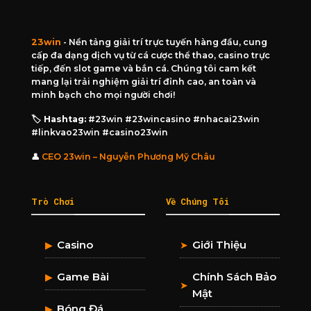
23win
- Nền tảng giải trí trực tuyến hàng đầu, cung
cấp đa dạng dịch vụ từ cá cược thể thao, casino trực
tiếp, đến slot game và bắn cá. Chúng tôi cam kết
mang lại trải nghiệm giải trí đỉnh cao, an toàn và
minh bạch cho mọi người chơi!
🏷️ Hashtag:
#23win #23wincasino #nhacai23win
#linkvao23win #casino23win
👤
CEO 23win – Nguyễn Phương Mỹ Châu
Trò Chơi
Về Chúng Tôi
Casino
Giới Thiệu
▶
➤
Game Bài
Chính Sách Bảo
▶
➤
Mật
Bóng Đá
▶