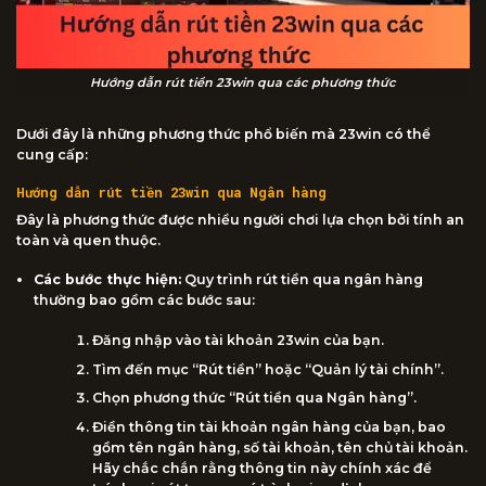
Hướng dẫn rút tiền 23win qua các phương thức
Dưới đây là những phương thức phổ biến mà 23win có thể
cung cấp:
Hướng dẫn rút tiền 23win qua Ngân hàng
Đây là phương thức được nhiều người chơi lựa chọn bởi tính an
toàn và quen thuộc.
Các bước thực hiện:
Quy trình rút tiền qua ngân hàng
thường bao gồm các bước sau:
Đăng nhập vào tài khoản 23win của bạn.
Tìm đến mục “Rút tiền” hoặc “Quản lý tài chính”.
Chọn phương thức “Rút tiền qua Ngân hàng”.
Điền thông tin tài khoản ngân hàng của bạn, bao
gồm tên ngân hàng, số tài khoản, tên chủ tài khoản.
Hãy chắc chắn rằng thông tin này chính xác để