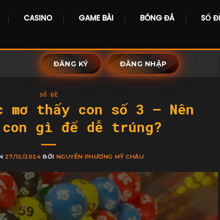
CASINO
GAME BÀI
BÓNG ĐÁ
SỐ Đ
ĐĂNG KÝ
ĐĂNG NHẬP
SỐ ĐỀ
c mơ thấy con số 3 – Nên
 con gì để dễ trúng?
ÊN
27/12/2024
BỞI
NGUYỄN PHƯƠNG MỸ CHÂU