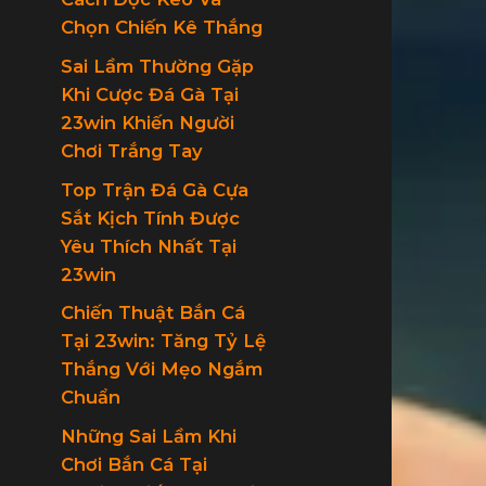
Chọn Chiến Kê Thắng
Sai Lầm Thường Gặp
Khi Cược Đá Gà Tại
23win Khiến Người
Chơi Trắng Tay
Top Trận Đá Gà Cựa
Sắt Kịch Tính Được
Yêu Thích Nhất Tại
23win
Chiến Thuật Bắn Cá
Tại 23win: Tăng Tỷ Lệ
Thắng Với Mẹo Ngắm
Chuẩn
Những Sai Lầm Khi
Chơi Bắn Cá Tại