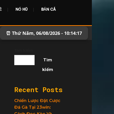
Ề
NỔ HŨ
BẮN CÁ
⏰ Thứ Năm, 06/08/2026 - 10:14:18
Tìm kiếm
Tìm
kiếm
Recent Posts
Chiến Lược Đặt Cược
Đá Gà Tại 23win:
Cách Đọc Kèo Và