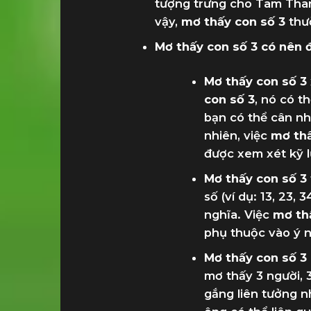
tượng trưng cho Tam Than
vậy,
mơ thấy con số 3
thườ
Mơ thấy con số 3 có nên 
Mơ thấy con số 3
con số 3
, nó có t
bạn có thể cân nh
nhiên, việc
mơ thấ
được xem xét kỹ 
Mơ thấy con số 3
số (ví dụ: 13, 23,
nghĩa. Việc
mơ th
phụ thuộc vào ý n
Mơ thấy con số 3
mơ thấy 3 người, 3
gắng liên tưởng n