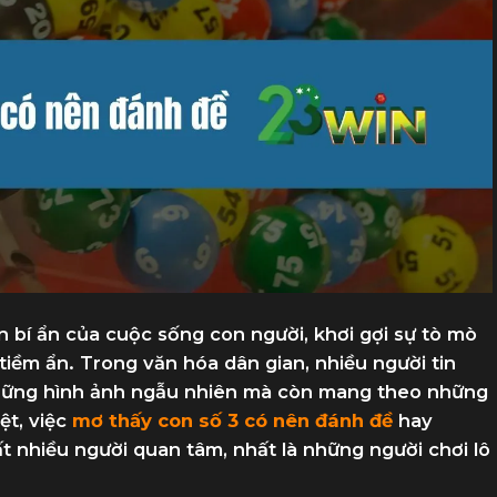
n bí ẩn của cuộc sống con người, khơi gợi sự tò mò
tiềm ẩn. Trong văn hóa dân gian, nhiều người tin
những hình ảnh ngẫu nhiên mà còn mang theo những
ệt, việc
mơ thấy con số 3 có nên đánh đề
hay
t nhiều người quan tâm, nhất là những người chơi lô