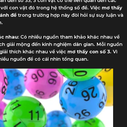
uan đến số 33, 3 con vật có thể liên quan đến các
với con vật đó trong hệ thống số đề. Việc
mơ thấy
đánh đề
trong trường hợp này đòi hỏi sự suy luận và
n.
ác nhau:
Có nhiều nguồn tham khảo khác nhau về
sách giải mộng đến kinh nghiệm dân gian. Mỗi nguồn
giải thích khác nhau về việc
mơ thấy con số 3
. Vì
iều nguồn để có cái nhìn tổng quan.