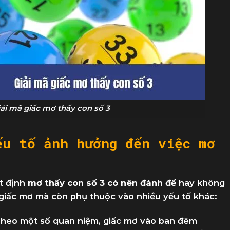
iải mã giấc mơ thấy con số 3
ếu tố ảnh hưởng đến việc mơ
ết định
mơ thấy con số 3 có nên đánh đề
hay không
giấc mơ mà còn phụ thuộc vào nhiều yếu tố khác:
heo một số quan niệm, giấc mơ vào ban đêm