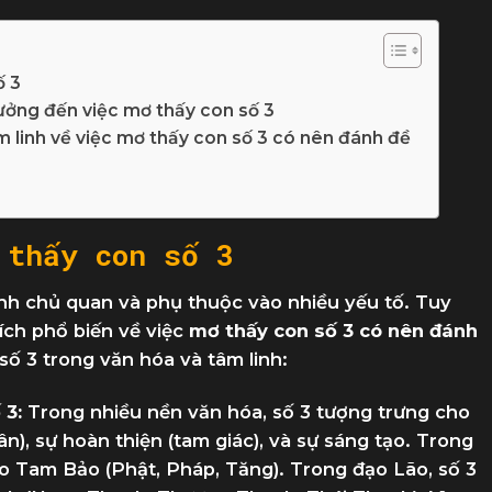
ố 3
hưởng đến việc mơ thấy con số 3
 linh về việc mơ thấy con số 3 có nên đánh đề
 thấy con số 3
ính chủ quan và phụ thuộc vào nhiều yếu tố. Tuy
hích phổ biến về việc
mơ thấy con số 3 có nên đánh
số 3 trong văn hóa và tâm linh:
 3:
Trong nhiều nền văn hóa, số 3 tượng trưng cho
n), sự hoàn thiện (tam giác), và sự sáng tạo. Trong
cho Tam Bảo (Phật, Pháp, Tăng). Trong đạo Lão, số 3