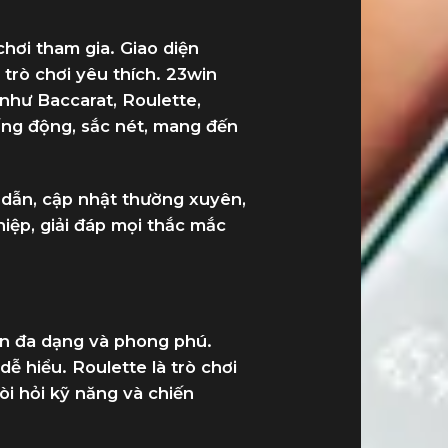
hơi tham gia. Giao diện
 trò chơi yêu thích. 23win
 như Baccarat, Roulette,
sống động, sắc nét, mang đến
p dẫn, cập nhật thường xuyên,
iệp, giải đáp mọi thắc mắc
yến đa dạng và phong phú.
dễ hiểu. Roulette là trò chơi
òi hỏi kỹ năng và chiến