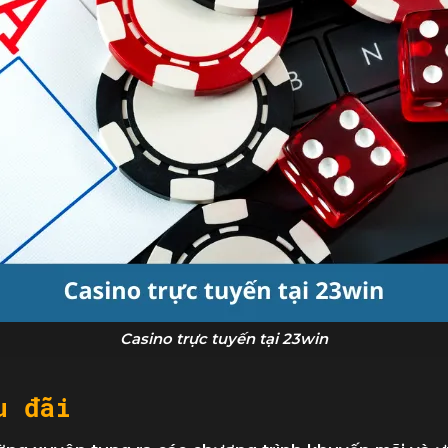
Casino trực tuyến tại 23win
u đãi