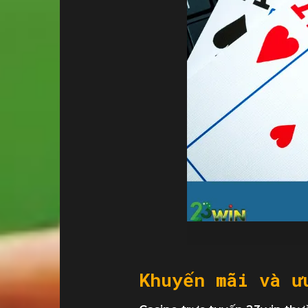
Khuyến mãi và ư