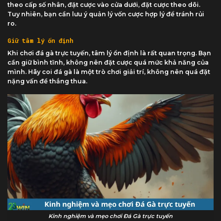
theo cấp số nhân, đặt cược vào cửa dưới, đặt cược theo dõi.
Tuy nhiên, bạn cần lưu ý quản lý vốn cược hợp lý để tránh rủi
ro.
Giữ tâm lý ổn định
Khi chơi đá gà trực tuyến, tâm lý ổn định là rất quan trọng. Bạn
cần giữ bình tĩnh, không nên đặt cược quá mức khả năng của
mình. Hãy coi đá gà là một trò chơi giải trí, không nên quá đặt
nặng vấn đề thắng thua.
Kinh nghiệm và mẹo chơi Đá Gà trực tuyến