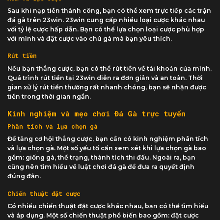
Sau khi nạp tiền thành công, bạn có thể xem trực tiếp các trận
đá gà trên 23win. 23win cung cấp nhiều loại cược khác nhau
với tỷ lệ cược hấp dẫn. Bạn có thể lựa chọn loại cược phù hợp
với mình và đặt cược vào chú gà mà bạn yêu thích.
Rút tiền
Nếu bạn thắng cược, bạn có thể rút tiền về tài khoản của mình.
Quá trình rút tiền tại 23win diễn ra đơn giản và an toàn. Thời
gian xử lý rút tiền thường rất nhanh chóng, bạn sẽ nhận được
tiền trong thời gian ngắn.
Kinh nghiệm và mẹo chơi Đá Gà trực tuyến
Phân tích và lựa chọn gà
Để tăng cơ hội thắng cược, bạn cần có kinh nghiệm phân tích
và lựa chọn gà. Một số yếu tố cần xem xét khi lựa chọn gà bao
gồm: giống gà, thể trạng, thành tích thi đấu. Ngoài ra, bạn
cũng nên tìm hiểu về luật chơi đá gà để đưa ra quyết định
đúng đắn.
Chiến thuật đặt cược
Có nhiều chiến thuật đặt cược khác nhau, bạn có thể tìm hiểu
và áp dụng. Một số chiến thuật phổ biến bao gồm: đặt cược