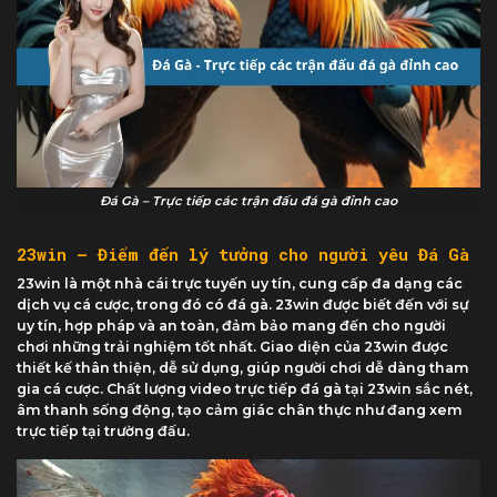
Đá Gà – Trực tiếp các trận đấu đá gà đỉnh cao
23win – Điểm đến lý tưởng cho người yêu Đá Gà
23win là một nhà cái trực tuyến uy tín, cung cấp đa dạng các
dịch vụ cá cược, trong đó có đá gà. 23win được biết đến với sự
uy tín, hợp pháp và an toàn, đảm bảo mang đến cho người
chơi những trải nghiệm tốt nhất. Giao diện của 23win được
thiết kế thân thiện, dễ sử dụng, giúp người chơi dễ dàng tham
gia cá cược. Chất lượng video trực tiếp đá gà tại 23win sắc nét,
âm thanh sống động, tạo cảm giác chân thực như đang xem
trực tiếp tại trường đấu.