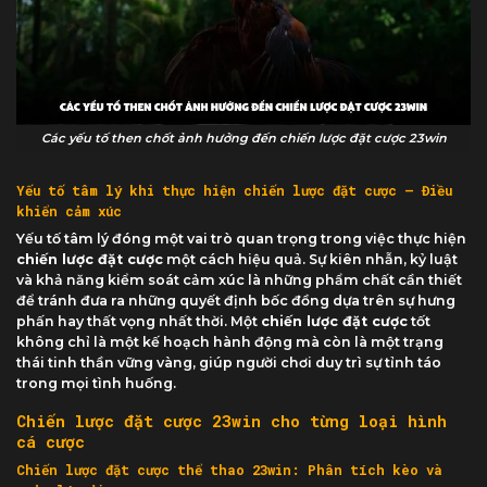
Các yếu tố then chốt ảnh hưởng đến chiến lược đặt cược 23win
Yếu tố tâm lý khi thực hiện chiến lược đặt cược – Điều
khiển cảm xúc
Yếu tố tâm lý đóng một vai trò quan trọng trong việc thực hiện
chiến lược đặt cược
một cách hiệu quả. Sự kiên nhẫn, kỷ luật
và khả năng kiểm soát cảm xúc là những phẩm chất cần thiết
để tránh đưa ra những quyết định bốc đồng dựa trên sự hưng
phấn hay thất vọng nhất thời. Một
chiến lược đặt cược
tốt
không chỉ là một kế hoạch hành động mà còn là một trạng
thái tinh thần vững vàng, giúp người chơi duy trì sự tỉnh táo
trong mọi tình huống.
Chiến lược đặt cược 23win cho từng loại hình
cá cược
Chiến lược đặt cược thể thao 23win: Phân tích kèo và