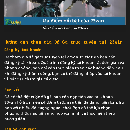
Ưu điểm nổi bật của 23win
Hướng dẫn tham gia Đá Gà trực tuyến tại 23win
Đăng ký tài khoản
Để tham gia đá gà trực tuyến tại 23win, trước tiên bạn cần
đăng ký tài khoản. Quá trình đăng ký tài khoản rất đơn giản và
nhanh chóng, bạn chỉ cần thực hiện theo các hướng dẫn. Sau
khi đăng ký thành công, bạn có thể đăng nhập vào tài khoản
và bắt đầu tham gia cá cược.
Nạp tiền
Để có thể đặt cược đá gà, bạn cần nạp tiền vào tài khoản.
23win hỗ trợ nhiều phương thức nạp tiền đa dạng, tiện lợi, phù
hợp với nhiều đối tượng người chơi. Bạn có thể lựa chọn
phương thức nạp tiền phù hợp với mình và thực hiện theo
hướng dẫn.
Xem và đặt cược