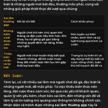
biệt là những người mới bắt đầu, thường mắc phải, cùng với
những giải pháp thiết thực để vượt qua chúng:
Sai lầm
thường
Mô tả chi tiết
Cách khắc phục
gặp
Không
Người chơi trở nên chủ quan khi
kiểm
Rèn luyện sự kiên
thắng và đặt cược liều lĩnh hơn. Khi
soát
nhẫn, bình tĩnh và kỷ
thua, họ cố gắng gỡ gạc bằng
được
luật trong quá trình cá
những quyết định vội vàng, thiếu
cảm
cược.
suy nghĩ.
xúc
Thiếu
Người mới chơi muốn thấy kết quả
Trang bị sự kiên trì và
kiên
nhanh chóng, dễ bỏ cuộc hoặc
xây dựng một kỷ luật cá
nhẫn
thay đổi chiến lược liên tục khi gặp
cược vững chắc, tuân
và kỷ
thất bại ban đầu.
thủ kế hoạch đã đề ra.
luật
Kết luận:
Tóm lại, có rất nhiều
sai lầm
mà người chơi đá gà, đặc biệt là
những người mới, dễ mắc phải. Từ việc thiếu kiến thức nền
tảng, đặt cược theo cảm xúc, bỏ qua các yếu tố khách quan,
quản lý vốn yếu kém, chọn kèo sai lầm, đến những vấn đề về
tâm lý và tin tưởng mù quáng vào thông tin không chính xác.
Nhận diện và tránh được những
sai lầm thường gặp
này là