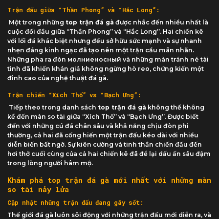
Trận đấu giữa “Thần Phong” và “Hắc Long”:
Một trong những
top trận đá gà
được nhắc đến nhiều nhất là
cuộc đối đầu giữa “Thần Phong” và “Hắc Long”. Hai chiến kê
với lối đá khác biệt nhưng đều sở hữu sức mạnh và sự nhanh
nhẹn đáng kinh ngạc đã tạo nên một trận cầu mãn nhãn.
Những pha ra đòn молниеносный và những màn tránh né tài
tình đã khiến khán giả không ngừng hò reo, chứng kiến một
đỉnh cao của nghệ thuật đá gà.
Trận chiến “Xích Thố” vs “Bạch Ưng”:
Tiếp theo trong danh sách
top trận đá gà
không thể không
kể đến màn so tài giữa “Xích Thố” và “Bạch Ưng”. Được biết
đến với những cú đá chân sâu và khả năng chịu đòn phi
thường, cả hai đã cống hiến một trận đấu kéo dài với nhiều
diễn biến bất ngờ. Sự kiên cường và tinh thần chiến đấu đến
hơi thở cuối cùng của cả hai chiến kê đã để lại dấu ấn sâu đậm
trong lòng người hâm mộ.
Khám phá top trận đá gà mới nhất với những màn
so tài nảy lửa
Cập nhật những trận đấu đang gây sốt:
Thế giới đá gà luôn sôi động với những trận đấu mới diễn ra, và