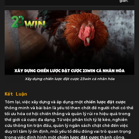
gian.
Xây dựng chiến lược đặt cược 23win cá nhân hóa
Kết Luận
Tóm lại, việc xây dựng và áp dụng một
chiến lược đặt cược
thông minh và bài bản là yếu tố then chốt để người chơi có thể
tối ưu hóa cơ hội chiến thắng và quản lý rủi ro hiệu quả trong
thế giới cá cược đa dạng. Từ việc phân tích tỷ lệ kèo, nghiên
cứu thông tin trận đấu, quản lý ngân sách chặt chẽ đến việc
duy trì tâm lý ổn định, mỗi yếu tố đều đóng vai trò quan trọng
trong việc định hình một
chiến lược đặt cược
thành công.