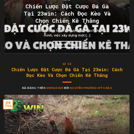
ĐÁ GÀ
Chiến Lược Đặt Cược Đá Gà
Tại 23win: Cách Đọc Kèo Và
Chọn Chiến Kê Thắng
Để bắt đầu hành trình cá cược một cách thông
minh, việc xây dựng một [...]
Tiếp tục đọc
→
ĐÁ GÀ
Chiến Lược Đặt Cược Đá Gà Tại 23win: Cách
Đọc Kèo Và Chọn Chiến Kê Thắng
ĐÃ ĐĂNG TRÊN
09/04/2025
BỞI
NGUYỄN PHƯƠNG MỸ CHÂU
09
Th4