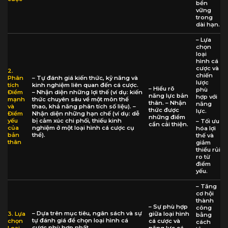
bền
vững
trong
dài hạn.
– Lựa
chọn
loại
hình cá
cược và
2.
chiến
Phân
– Tự đánh giá kiến thức, kỹ năng và
lược
tích
kinh nghiệm liên quan đến cá cược.
– Hiểu rõ
phù
Điểm
– Nhận diện những lợi thế (ví dụ: kiến
năng lực bản
hợp với
mạnh
thức chuyên sâu về một môn thể
thân. – Nhận
năng
và
thao, khả năng phân tích số liệu). –
thức được
lực.
Điểm
Nhận diện những hạn chế (ví dụ: dễ
những điểm
yếu
bị cảm xúc chi phối, thiếu kinh
– Tối ưu
cần cải thiện.
của
nghiệm ở một loại hình cá cược cụ
hóa lợi
bản
thể).
thế và
thân
giảm
thiểu rủi
ro từ
điểm
yếu.
– Tăng
cơ hội
thành
– Sự phù hợp
công
– Dựa trên mục tiêu, ngân sách và sự
3. Lựa
giữa loại hình
bằng
tự đánh giá để chọn loại hình cá
chọn
cá cược và
cách
cược phù hợp nhất.