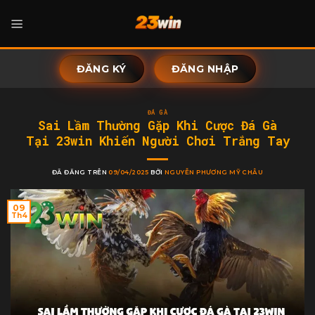
Chuyển
đến
nội
dung
ĐĂNG KÝ
ĐĂNG NHẬP
ĐÁ GÀ
Sai Lầm Thường Gặp Khi Cược Đá Gà
Tại 23win Khiến Người Chơi Trắng Tay
ĐÃ ĐĂNG TRÊN
09/04/2025
BỞI
NGUYỄN PHƯƠNG MỸ CHÂU
09
Th4