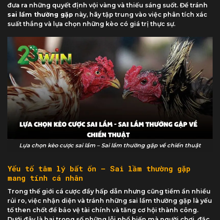
đưa ra những quyết định vội vàng và thiếu sáng suốt. Để tránh
sai lầm thường gặp
này, hãy tập trung vào việc phân tích xác
suất thắng và lựa chọn những kèo có giá trị thực sự.
Lựa chọn kèo cược sai lầm – Sai lầm thường gặp về chiến thuật
Yếu tố tâm lý bất ổn – Sai lầm thường gặp
mang tính cá nhân
Trong thế giới cá cược đầy hấp dẫn nhưng cũng tiềm ẩn nhiều
rủi ro, việc nhận diện và tránh những sai lầm thường gặp là yếu
tố then chốt để bảo vệ tài chính và tăng cơ hội thành công.
Dưới đây là hai trong số những lỗi phổ biến mà người chơi, đặc