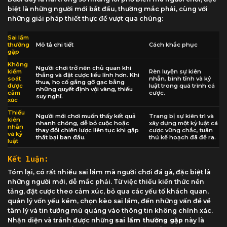
biệt là những người mới bắt đầu, thường mắc phải, cùng với
những giải pháp thiết thực để vượt qua chúng:
Sai lầm
thường
Mô tả chi tiết
Cách khắc phục
gặp
Không
Người chơi trở nên chủ quan khi
kiểm
Rèn luyện sự kiên
thắng và đặt cược liều lĩnh hơn. Khi
soát
nhẫn, bình tĩnh và kỷ
thua, họ cố gắng gỡ gạc bằng
được
luật trong quá trình cá
những quyết định vội vàng, thiếu
cảm
cược.
suy nghĩ.
xúc
Thiếu
Người mới chơi muốn thấy kết quả
Trang bị sự kiên trì và
kiên
nhanh chóng, dễ bỏ cuộc hoặc
xây dựng một kỷ luật cá
nhẫn
thay đổi chiến lược liên tục khi gặp
cược vững chắc, tuân
và kỷ
thất bại ban đầu.
thủ kế hoạch đã đề ra.
luật
Kết luận:
Tóm lại, có rất nhiều
sai lầm
mà người chơi đá gà, đặc biệt là
những người mới, dễ mắc phải. Từ việc thiếu kiến thức nền
tảng, đặt cược theo cảm xúc, bỏ qua các yếu tố khách quan,
quản lý vốn yếu kém, chọn kèo sai lầm, đến những vấn đề về
tâm lý và tin tưởng mù quáng vào thông tin không chính xác.
Nhận diện và tránh được những
sai lầm thường gặp
này là