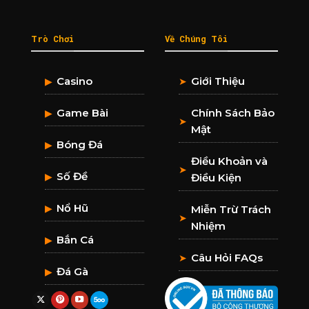
Trò Chơi
Về Chúng Tôi
Casino
Giới Thiệu
▶
➤
Game Bài
Chính Sách Bảo
▶
➤
Mật
Bóng Đá
▶
Điều Khoản và
➤
Số Đề
▶
Điều Kiện
Nổ Hũ
▶
Miễn Trừ Trách
➤
Nhiệm
Bắn Cá
▶
Câu Hỏi FAQs
➤
Đá Gà
▶