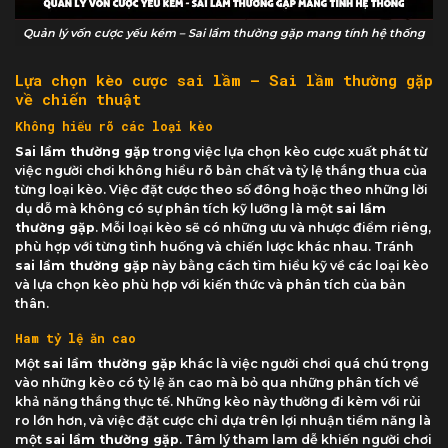
Quản lý vốn cược yếu kém – Sai lầm thường gặp mang tính hệ thống
Lựa chọn kèo cược sai lầm – Sai lầm thường gặp
về chiến thuật
Không hiểu rõ các loại kèo
Sai lầm thường gặp
trong việc lựa chọn kèo cược xuất phát từ
việc người chơi không hiểu rõ bản chất và tỷ lệ thắng thua của
từng loại kèo. Việc đặt cược theo số đông hoặc theo những lời
dụ dỗ mà không có sự phân tích kỹ lưỡng là một
sai lầm
thường gặp
. Mỗi loại kèo sẽ có những ưu và nhược điểm riêng,
phù hợp với từng tình huống và chiến lược khác nhau. Tránh
sai lầm thường gặp
này bằng cách tìm hiểu kỹ về các loại kèo
và lựa chọn kèo phù hợp với kiến thức và phân tích của bản
thân.
Ham tỷ lệ ăn cao
Một
sai lầm thường gặp
khác là việc người chơi quá chú trọng
vào những kèo có tỷ lệ ăn cao mà bỏ qua những phân tích về
khả năng thắng thực tế. Những kèo này thường đi kèm với rủi
ro lớn hơn, và việc đặt cược chỉ dựa trên lợi nhuận tiềm năng là
một
sai lầm thường gặp
. Tâm lý tham lam dễ khiến người chơi