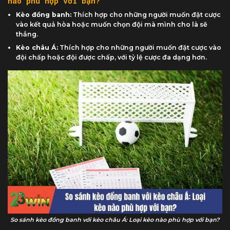
nào phù hợp với bạn?
Kèo đồng banh:
Thích hợp cho những người muốn đặt cược
vào kết quả hòa hoặc muốn chọn đội mà mình cho là sẽ
thắng.
Kèo châu Á:
Thích hợp cho những người muốn đặt cược vào
đội chấp hoặc đội được chấp, với tỷ lệ cược đa dạng hơn.
So sánh kèo đồng banh với kèo châu Á: Loại kèo nào phù hợp với bạn?