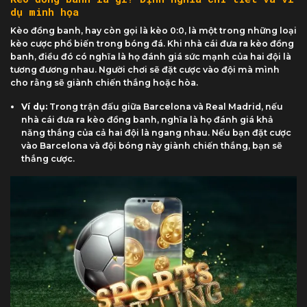
dụ minh họa
Kèo đồng banh, hay còn gọi là kèo 0:0, là một trong những loại
kèo cược phổ biến trong bóng đá. Khi nhà cái đưa ra kèo đồng
banh, điều đó có nghĩa là họ đánh giá sức mạnh của hai đội là
tương đương nhau. Người chơi sẽ đặt cược vào đội mà mình
cho rằng sẽ giành chiến thắng hoặc hòa.
Ví dụ:
Trong trận đấu giữa Barcelona và Real Madrid, nếu
nhà cái đưa ra kèo đồng banh, nghĩa là họ đánh giá khả
năng thắng của cả hai đội là ngang nhau. Nếu bạn đặt cược
vào Barcelona và đội bóng này giành chiến thắng, bạn sẽ
thắng cược.