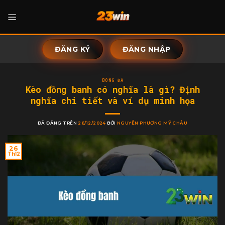
Chuyển
đến
nội
dung
ĐĂNG KÝ
ĐĂNG NHẬP
BÓNG ĐÁ
Kèo đồng banh có nghĩa là gì? Định
nghĩa chi tiết và ví dụ minh họa
ĐÃ ĐĂNG TRÊN
26/12/2024
BỞI
NGUYỄN PHƯƠNG MỸ CHÂU
26
Th12