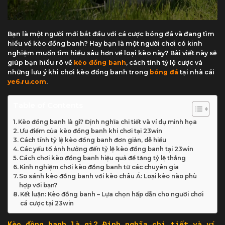
Bạn là một người mới bắt đầu với cá cược bóng đá và đang tìm
hiểu về kèo đồng banh? Hay bạn là một người chơi có kinh
nghiệm muốn tìm hiểu sâu hơn về loại kèo này? Bài viết này sẽ
giúp bạn hiểu rõ về
kèo đồng banh
, cách tính tỷ lệ cược và
những lưu ý khi chơi kèo đồng banh trong
bóng đá
tại nhà cái
ye6.ru.com
.
Table of Contents
Kèo đồng banh là gì? Định nghĩa chi tiết và ví dụ minh họa
Ưu điểm của kèo đồng banh khi chơi tại 23win
Cách tính tỷ lệ kèo đồng banh đơn giản, dễ hiểu
Các yếu tố ảnh hưởng đến tỷ lệ kèo đồng banh tại 23win
Cách chơi kèo đồng banh hiệu quả để tăng tỷ lệ thắng
Kinh nghiệm chơi kèo đồng banh từ các chuyên gia
So sánh kèo đồng banh với kèo châu Á: Loại kèo nào phù
hợp với bạn?
Kết luận: Kèo đồng banh – Lựa chọn hấp dẫn cho người chơi
cá cược tại 23win
Kèo đồng banh là gì? Định nghĩa chi tiết và ví