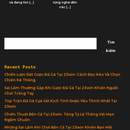
và đang tìm [...]
từng nghe đến
các [...]
Tìm kiếm
Tìm
kiếm
Recent Posts
Chiến Lược Đặt Cược Đá Gà Tại 23win: Cách Đọc Kèo Và Chọn
Chiến Kê Thắng
Sai Lầm Thường Gặp Khi Cược Đá Gà Tại 23win Khiến Người
Chơi Trắng Tay
Top Trận Đá Gà Cựa Sắt Kịch Tính Được Yêu Thích Nhất Tại
23win
Chiến Thuật Bắn Cá Tại 23win: Tăng Tỷ Lệ Thắng Với Mẹo
Ngắm Chuẩn
Những Sai Lầm Khi Chơi Bắn Cá Tại 23win Khiến Bạn Mãi