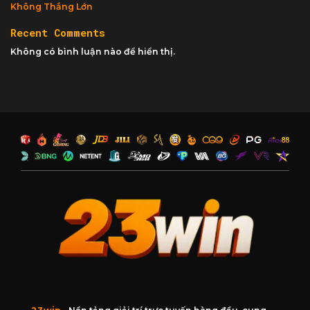
Không Thắng Lớn
Recent Comments
Không có bình luận nào để hiển thị.