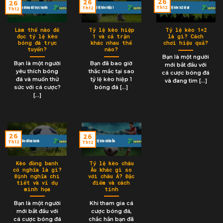
26
26
26
Th12
Th12
Th12
Làm thế nào để
Tỷ lệ kèo hiệp
Tỷ lệ kèo 1×2
đọc tỷ lệ kèo
1 và cả trận
là gì? Cách
bóng đá trực
khác nhau thế
chơi hiệu quả?
tuyến?
nào?
Bạn là một người
Bạn là một người
Bạn đã bao giờ
mới bắt đầu với
yêu thích bóng
thắc mắc tại sao
cá cược bóng đá
đá và muốn thử
tỷ lệ kèo hiệp 1
và đang tìm [...]
sức với cá cược?
bóng đá [...]
[...]
26
26
Th12
Th12
Kèo đồng banh
Tỷ lệ kèo châu
có nghĩa là gì?
Âu khác gì so
Định nghĩa chi
với châu Á? Đặc
tiết và ví dụ
điểm và cách
minh họa
tính
Bạn là một người
Khi tham gia cá
mới bắt đầu với
cược bóng đá,
cá cược bóng đá
chắc hẳn bạn đã