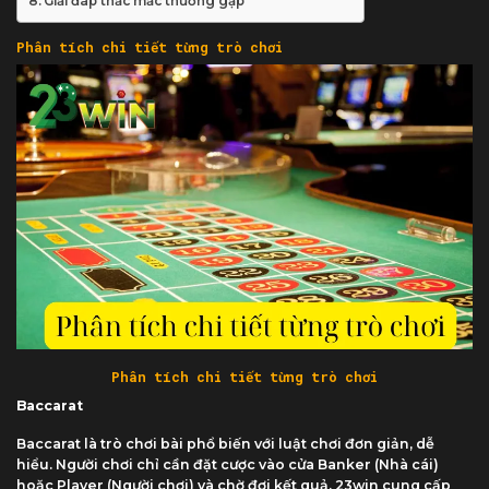
Giải đáp thắc mắc thường gặp
Phân tích chi tiết từng trò chơi
Phân tích chi tiết từng trò chơi
Baccarat
Baccarat là trò chơi bài phổ biến với luật chơi đơn giản, dễ
hiểu. Người chơi chỉ cần đặt cược vào cửa Banker (Nhà cái)
hoặc Player (Người chơi) và chờ đợi kết quả. 23win cung cấp