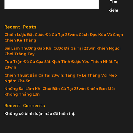
Tìm
kiếm
Recent Posts
Chiến Lược Đặt Cược Đá Gà Tại 23win: Cách Đọc Kèo Và Chọn
Chiến Kê Thắng
Sai Lầm Thường Gặp Khi Cược Đá Gà Tại 23win Khiến Người
Chơi Trắng Tay
Top Trận Đá Gà Cựa Sắt Kịch Tính Được Yêu Thích Nhất Tại
23win
Chiến Thuật Bắn Cá Tại 23win: Tăng Tỷ Lệ Thắng Với Mẹo
Ngắm Chuẩn
Những Sai Lầm Khi Chơi Bắn Cá Tại 23win Khiến Bạn Mãi
Không Thắng Lớn
Recent Comments
Không có bình luận nào để hiển thị.