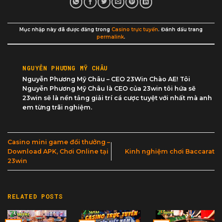
Mục nhập này đã được đăng trong
Casino trực tuyến
. Đánh dấu trang
permalink
.
NGUYỄN PHƯƠNG MỸ CHÂU
Nguyễn Phương Mỹ Châu – CEO 23Win Chào AE! Tôi
Nguyễn Phương Mỹ Châu là CEO của 23win tôi hứa sẽ
23win sẽ là nền tảng giải trí cá cược tuyệt với nhất mà anh
em từng trãi nghiệm.
Casino mini game đổi thưởng –
Download APK, Chơi Online tại
Kinh nghiệm chơi Baccarat
23win
RELATED POSTS