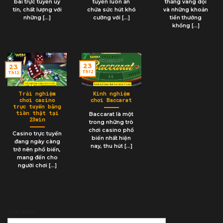
bài trực tuyến uy
tuyến luôn ẩn
thắng vang dội
tín, chất lượng với
chứa sức hút khó
và những khoản
những [...]
cưỡng với [...]
tiền thưởng
khổng [...]
23
23
Th12
Th12
Trải nghiệm
Kinh nghiệm
chơi casino
chơi Baccarat
trực tuyến bằng
tiền thật tại
Baccarat là một
23win
trong những trò
chơi casino phổ
Casino trực tuyến
biến nhất hiện
đang ngày càng
nay, thu hút [...]
trở nên phổ biến,
mang đến cho
người chơi [...]
Tìm kiếm