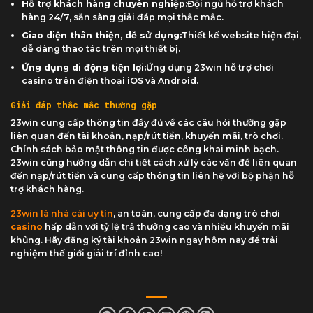
Hỗ trợ khách hàng chuyên nghiệp:
Đội ngũ hỗ trợ khách
hàng 24/7, sẵn sàng giải đáp mọi thắc mắc.
Giao diện thân thiện, dễ sử dụng:
Thiết kế website hiện đại,
dễ dàng thao tác trên mọi thiết bị.
Ứng dụng di động tiện lợi:
Ứng dụng 23win hỗ trợ chơi
casino trên điện thoại iOS và Android.
Giải đáp thắc mắc thường gặp
23win cung cấp thông tin đầy đủ về các câu hỏi thường gặp
liên quan đến tài khoản, nạp/rút tiền, khuyến mãi, trò chơi.
Chính sách bảo mật thông tin được công khai minh bạch.
23win cũng hướng dẫn chi tiết cách xử lý các vấn đề liên quan
đến nạp/rút tiền và cung cấp thông tin liên hệ với bộ phận hỗ
trợ khách hàng.
23win là nhà cái uy tín
, an toàn, cung cấp đa dạng trò chơi
casino
hấp dẫn với tỷ lệ trả thưởng cao và nhiều khuyến mãi
khủng. Hãy đăng ký tài khoản 23win ngay hôm nay để trải
nghiệm thế giới giải trí đỉnh cao!