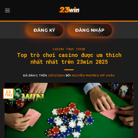
Chuyển
đến
nội
dung
ĐĂNG KÝ
ĐĂNG NHẬP
CASINO TRỰC TUYẾN
Top trò chơi casino được ưa thích
nhất nhất trên 23win 2025
ĐÃ ĐĂNG TRÊN
23/12/2024
BỞI
NGUYỄN PHƯƠNG MỸ CHÂU
23
Th12