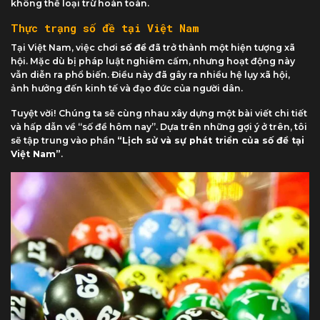
không thể loại trừ hoàn toàn.
Thực trạng số đề tại Việt Nam
Tại Việt Nam, việc chơi
số đề
đã trở thành một hiện tượng xã
hội. Mặc dù bị pháp luật nghiêm cấm, nhưng hoạt động này
vẫn diễn ra phổ biến. Điều này đã gây ra nhiều hệ lụy xã hội,
ảnh hưởng đến kinh tế và đạo đức của người dân.
Tuyệt vời! Chúng ta sẽ cùng nhau xây dựng một bài viết chi tiết
và hấp dẫn về “số đề hôm nay”. Dựa trên những gợi ý ở trên, tôi
sẽ tập trung vào phần
“Lịch sử và sự phát triển của số đề tại
Việt Nam”
.