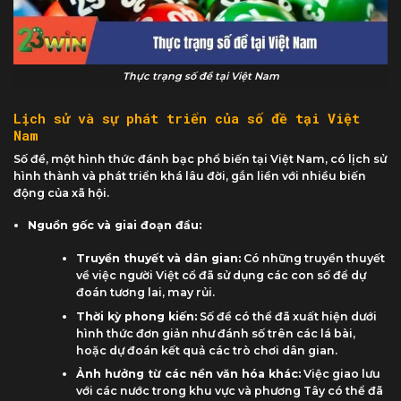
Thực trạng số đề tại Việt Nam
Lịch sử và sự phát triển của số đề tại Việt
Nam
Số đề, một hình thức đánh bạc phổ biến tại Việt Nam, có lịch sử
hình thành và phát triển khá lâu đời, gắn liền với nhiều biến
động của xã hội.
Nguồn gốc và giai đoạn đầu:
Truyền thuyết và dân gian:
Có những truyền thuyết
về việc người Việt cổ đã sử dụng các con số để dự
đoán tương lai, may rủi.
Thời kỳ phong kiến:
Số đề có thể đã xuất hiện dưới
hình thức đơn giản như đánh số trên các lá bài,
hoặc dự đoán kết quả các trò chơi dân gian.
Ảnh hưởng từ các nền văn hóa khác:
Việc giao lưu
với các nước trong khu vực và phương Tây có thể đã