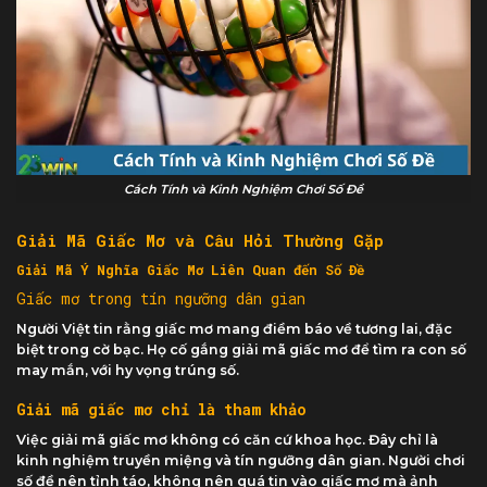
Cách Tính và Kinh Nghiệm Chơi Số Đề
Giải Mã Giấc Mơ và Câu Hỏi Thường Gặp
Giải Mã Ý Nghĩa Giấc Mơ Liên Quan đến Số Đề
Giấc mơ trong tín ngưỡng dân gian
Người Việt tin rằng giấc mơ mang điềm báo về tương lai, đặc
biệt trong cờ bạc. Họ cố gắng giải mã giấc mơ để tìm ra con số
may mắn, với hy vọng trúng số.
Giải mã giấc mơ chỉ là tham khảo
Việc giải mã giấc mơ không có căn cứ khoa học. Đây chỉ là
kinh nghiệm truyền miệng và tín ngưỡng dân gian. Người chơi
số đề nên tỉnh táo, không nên quá tin vào giấc mơ mà ảnh