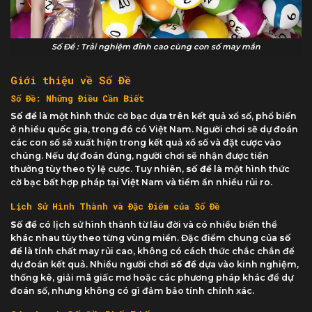
Số Đề : Trải nghiệm đỉnh cao cùng con số may mắn
Giới thiệu về Số Đề
Số Đề: Những Điều Cần Biết
Số đề
là một hình thức cờ bạc dựa trên kết quả xổ số, phổ biến
ở nhiều quốc gia, trong đó có Việt Nam. Người chơi sẽ dự đoán
các con số sẽ xuất hiện trong kết quả xổ số và đặt cược vào
chúng. Nếu dự đoán đúng, người chơi sẽ nhận được tiền
thưởng tùy theo tỷ lệ cược. Tuy nhiên,
số đề
là một hình thức
cờ bạc bất hợp pháp tại Việt Nam và tiềm ẩn nhiều rủi ro.
Lịch Sử Hình Thành và Đặc Điểm của Số Đề
Số đề
có lịch sử hình thành từ lâu đời và có nhiều biến thể
khác nhau tùy theo từng vùng miền. Đặc điểm chung của
số
đề
là tính chất may rủi cao, không có cách thức chắc chắn để
dự đoán kết quả. Nhiều người chơi
số đề
dựa vào kinh nghiệm,
thống kê, giải mã giấc mơ hoặc các phương pháp khác để dự
đoán số, nhưng không có gì đảm bảo tính chính xác.