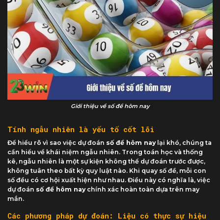
Giới thiệu về số đề hôm nay
Tính ngẫu nhiên là yếu tố cốt lõi
Để hiểu rõ vì sao việc dự đoán
số đề hôm nay
lại khó, chúng ta
cần hiểu về khái niệm ngẫu nhiên. Trong toán học và thống
kê, ngẫu nhiên là một sự kiện không thể dự đoán trước được,
không tuân theo bất kỳ quy luật nào. Khi quay số đề, mỗi con
số đều có cơ hội xuất hiện như nhau. Điều này có nghĩa là, việc
dự đoán
số đề hôm nay
chính xác hoàn toàn dựa trên may
mắn.
Các phương pháp dự đoán: Liệu có thực sự hiệu