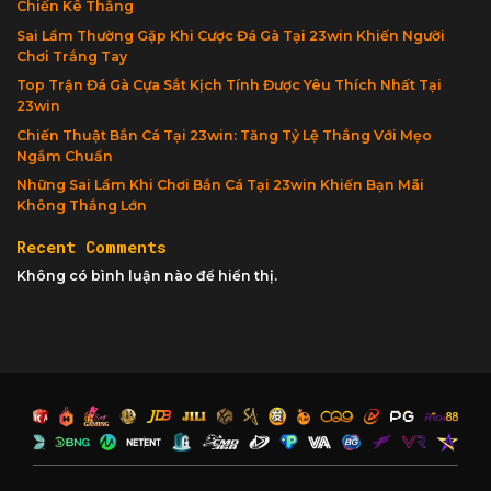
Chiến Kê Thắng
Sai Lầm Thường Gặp Khi Cược Đá Gà Tại 23win Khiến Người
Chơi Trắng Tay
Top Trận Đá Gà Cựa Sắt Kịch Tính Được Yêu Thích Nhất Tại
23win
Chiến Thuật Bắn Cá Tại 23win: Tăng Tỷ Lệ Thắng Với Mẹo
Ngắm Chuẩn
Những Sai Lầm Khi Chơi Bắn Cá Tại 23win Khiến Bạn Mãi
Không Thắng Lớn
Recent Comments
Không có bình luận nào để hiển thị.