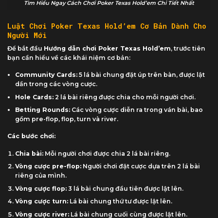
Tìm Hiểu Ngay Cách Chơi Poker Texas Hold’em Chi Tiết Nhất
Luật Chơi Poker Texas Hold’em Cơ Bản Dành Cho
Người Mới
Để bắt đầu
Hướng dẫn chơi Poker Texas Hold’em
, trước tiên
bạn cần hiểu về các khái niệm cơ bản:
Community Cards:
5 lá bài chung đặt úp trên bàn, được lật
dần trong các vòng cược.
Hole Cards:
2 lá bài riêng được chia cho mỗi người chơi.
Betting Rounds:
Các vòng cược diễn ra trong ván bài, bao
gồm pre-flop, flop, turn và river.
Các bước chơi:
Chia bài:
Mỗi người chơi được chia 2 lá bài riêng.
Vòng cược pre-flop:
Người chơi đặt cược dựa trên 2 lá bài
riêng của mình.
Vòng cược flop:
3 lá bài chung đầu tiên được lật lên.
Vòng cược turn:
Lá bài chung thứ tư được lật lên.
Vòng cược river:
Lá bài chung cuối cùng được lật lên.