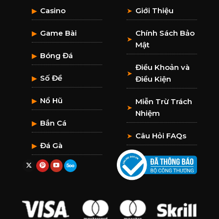
Casino
Giới Thiệu
▶
➤
Game Bài
Chính Sách Bảo
▶
➤
Mật
Bóng Đá
▶
Điều Khoản và
➤
Số Đề
▶
Điều Kiện
Nổ Hũ
▶
Miễn Trừ Trách
➤
Nhiệm
Bắn Cá
▶
Câu Hỏi FAQs
➤
Đá Gà
▶