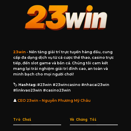
23win
- Nền tảng giải trí trực tuyến hàng đầu, cung
cấp đa dạng dịch vụ từ cá cược thể thao, casino trực
tiếp, đến slot game và bắn cá. Chúng tôi cam kết
mang lại trải nghiệm giải trí đỉnh cao, an toàn và
minh bạch cho mọi người chơi!
🏷️ Hashtag:
#23win #23wincasino #nhacai23win
#linkvao23win #casino23win
👤
CEO 23win – Nguyễn Phương Mỹ Châu
Trò Chơi
Về Chúng Tôi